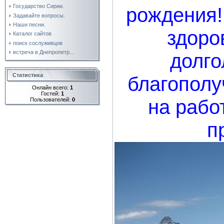
Государство Сирии.
рождения!
Задавайте вопросы.
Наши песни.
здоро
Каталог сайтов
поиск сослуживцов
встреча в Днепропетр...
долго
Статистика
благополу
Онлайн всего:
1
Гостей:
1
на рабо
Пользователей:
0
п