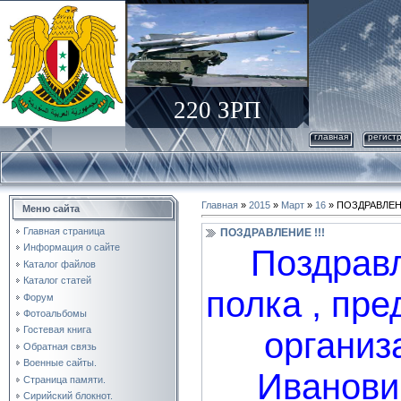
220 ЗРП
главная
регист
Главная
»
2015
»
Март
»
16
» ПОЗДРАВЛЕНИ
Меню сайта
Главная страница
ПОЗДРАВЛЕНИЕ !!!
Информация о сайте
Поздрав
Каталог файлов
Каталог статей
полка , пр
Форум
Фотоальбомы
Гостевая книга
организ
Обратная связь
Военные сайты.
Иванови
Страница памяти.
Сирийский блокнот.